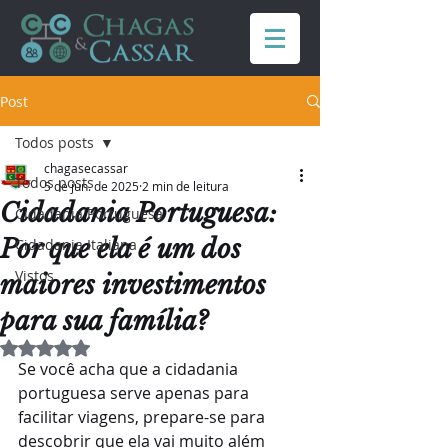
Post
Todos posts
chagasecassar
Todos posts
5 de jun. de 2025
2 min de leitura
Cidadania Portuguesa:
Cidadania Portuguesa
Por que ela é um dos
Cidadania Italiana
Vistos
maiores investimentos
para sua família?
Avaliado com NaN de 5 estrelas.
Se você acha que a cidadania 
portuguesa serve apenas para 
facilitar viagens, prepare-se para 
descobrir que ela vai muito além 