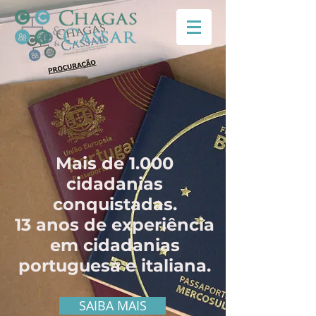
Mais de 1.000
cidadanias
conquistadas.
13 anos de experiência
em cidadanias
portuguesa e italiana.
SAIBA MAIS