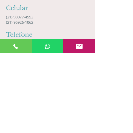
Celular
(21) 98077-4553
(21) 96926-1062
Telefone
(21) 3268-6459
(21) 3349-0131
Fale conosco:
Preencha o formulário abaixo
e uma
de nossas especialistas entrará em
contato.