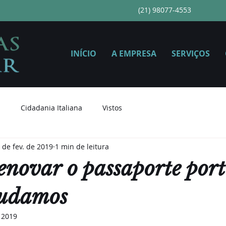
(21) 98077-4553
INÍCIO
A EMPRESA
SERVIÇOS
a
Cidadania Italiana
Vistos
 de fev. de 2019
1 min de leitura
renovar o passaporte por
judamos
e 2019
de 5 estrelas.