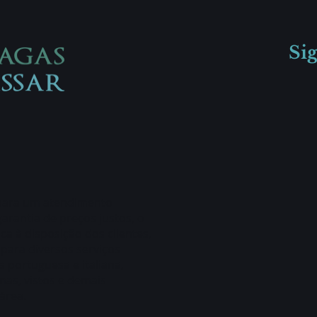
Si
 para um atendimento
arantia de preços justos, o
ca à disposição dos clientes,
para diversos serviços
 portuguesa e italiana,
mas, vistos e demais
área.